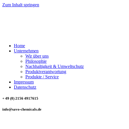
Zum Inhalt springen
SAVO CHEMICALS
Trading & Consulting GmbH
Home
Unternehmen
Wir über uns
Philosophie
Nachhaltigkeit & Umweltschutz
Produktverantwortung
Produkte / Service
Impressum
Datenschutz
+ 49 (0) 2156 4917615
info@savo-chemicals.de
SAVO CHEMICALS