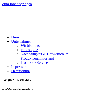
Zum Inhalt springen
SAVO CHEMICALS
Trading & Consulting GmbH
Home
Unternehmen
Wir über uns
Philosophie
Nachhaltigkeit & Umweltschutz
Produktverantwortung
Produkte / Service
Impressum
Datenschutz
+ 49 (0) 2156 4917615
info@savo-chemicals.de
SAVO CHEMICALS