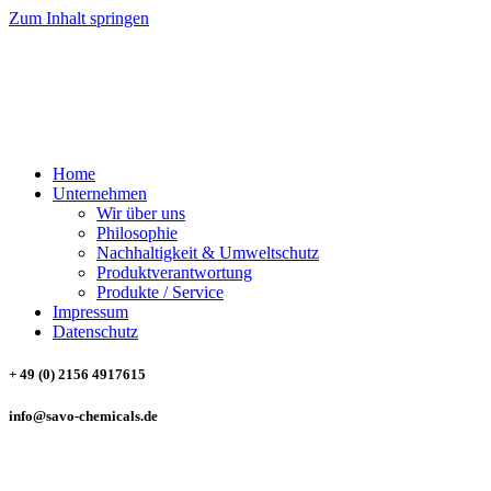
Zum Inhalt springen
SAVO CHEMICALS
Trading & Consulting GmbH
Home
Unternehmen
Wir über uns
Philosophie
Nachhaltigkeit & Umweltschutz
Produktverantwortung
Produkte / Service
Impressum
Datenschutz
+ 49 (0) 2156 4917615
info@savo-chemicals.de
SAVO CHEMICALS